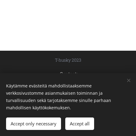
T-husky 2023
Contact:
thusky.siberians@gmail.com
Käytämme evästeitä mahdollistaaksemme
+358 40 548 6803
verkkosivustomme asianmukaisen toiminnan ja
89400 Hyrynsalmi
turvallisuuden sekä tarjotaksemme sinulle parhaan
Cookies
mahdollisen käyttökokemuksen.
Languages
Accept only necessary
Accept all
Suomi
English